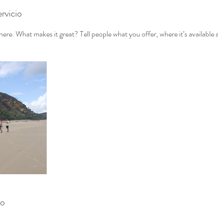
rvicio
ere. What makes it great? Tell people what you offer, where it’s available 
to