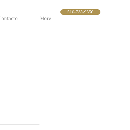
510-738-9656
Contacto
More